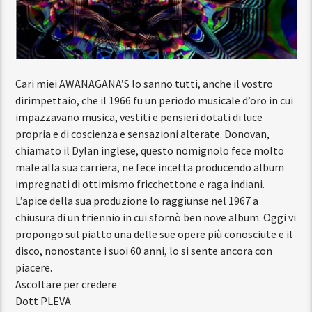
Cari miei AWANAGANA’S lo sanno tutti, anche il vostro
dirimpettaio, che il 1966 fu un periodo musicale d’oro in cui
impazzavano musica, vestiti e pensieri dotati di luce
propria e di coscienza e sensazioni alterate. Donovan,
chiamato il Dylan inglese, questo nomignolo fece molto
male alla sua carriera, ne fece incetta producendo album
impregnati di ottimismo fricchettone e raga indiani.
L’apice della sua produzione lo raggiunse nel 1967 a
chiusura di un triennio in cui sfornò ben nove album. Oggi vi
propongo sul piatto una delle sue opere più conosciute e il
disco, nonostante i suoi 60 anni, lo si sente ancora con
piacere.
Ascoltare per credere
Dott PLEVA