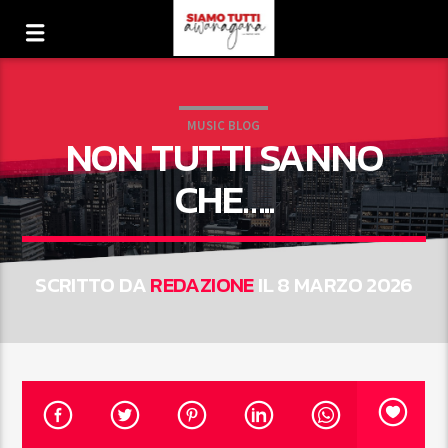
MUSIC BLOG
NON TUTTI SANNO
CHE…..
SCRITTO DA
REDAZIONE
IL 8 MARZO 2026