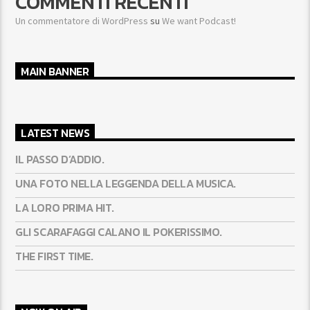
COMMENTI RECENTI
Un commentatore di WordPress
su
We want Podcast!
MAIN BANNER
LATEST NEWS
IL PASSO D’ADDIO.
UNA FOTO NELLA LEGGENDA DELLA MUSICA.
LA LORO PRIMA HIT.
GLI SCARAFAGGI CALANO IL POKERISSIMO.
THE FIRST TIME.