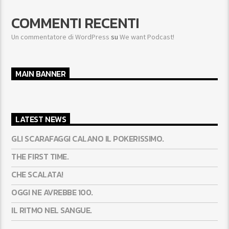
COMMENTI RECENTI
Un commentatore di WordPress
su
We want Podcast!
MAIN BANNER
LATEST NEWS
GLI SCARAFAGGI CALANO IL POKERISSIMO.
THE FIRST TIME.
CHE SCALATA!
OGGI NE AVREBBE 100.
IL RITMO NEL SANGUE.