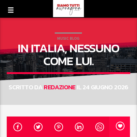
MUSIC BLOG
IN ITALIA, NESSUNO
COME LUI.
SCRITTO DA
REDAZIONE
IL 24 GIUGNO 2026