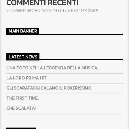
COMMENTI RECENTI
Un commentatore di WordPress
su
We want Podcast!
MAIN BANNER
LATEST NEWS
UNA FOTO NELLA LEGGENDA DELLA MUSICA.
LA LORO PRIMA HIT.
GLI SCARAFAGGI CALANO IL POKERISSIMO.
THE FIRST TIME.
CHE SCALATA!